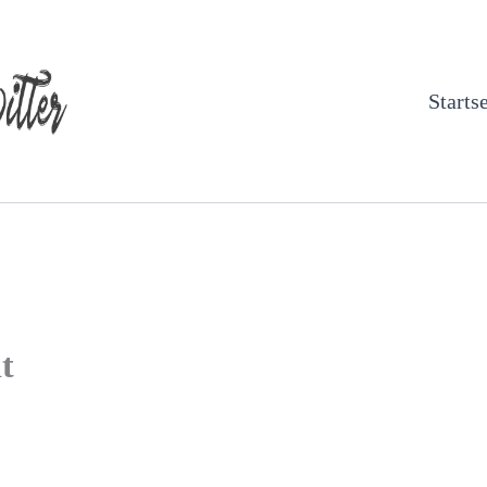
Startse
t