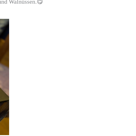
 und Walnüssen.😋