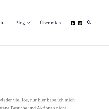
Suchen
ite
Blog
Über mich
ieder viel los, nur hier habe ich mich
ontane Besuche und Aktionen nicht